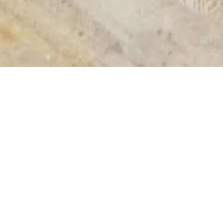
SU DI NOI
Alessandro Leonardi classe 1981 e un
passato da imprenditore, nel 2012 decide di